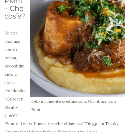
Plent
– Che
cos’è?
Se non
l’hai mai
sentito
prima,
probabilm
ente ti
starai
chiedendo
“Kalterer
Deliziosamente sostanzioso: Ossobuco con
Plent –
Plent
Cos’è?”.
Plent è il mais. Il mais è anche chiamato “Türgg” in Tirolo,