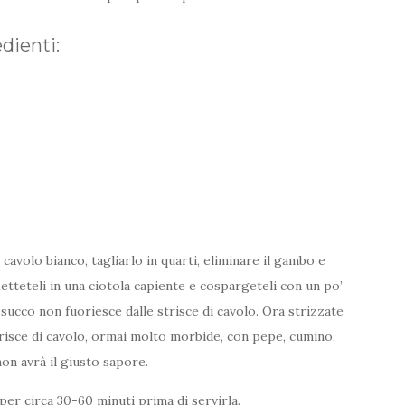
dienti:
cavolo bianco, tagliarlo in quarti, eliminare il gambo e
 Metteteli in una ciotola capiente e cospargeteli con un po’
l succo non fuoriesce dalle strisce di cavolo. Ora strizzate
strisce di cavolo, ormai molto morbide, con pepe, cumino,
non avrà il giusto sapore.
o per circa 30-60 minuti prima di servirla.