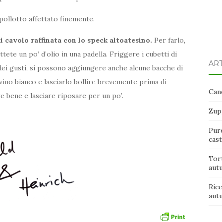
pollotto affettato finemente.
i cavolo raffinata con lo speck altoatesino.
Per farlo,
ttete un po’ d’olio in una padella. Friggere i cubetti di
ART
 dei gusti, si possono aggiungere anche alcune bacche di
vino bianco e lasciarlo bollire brevemente prima di
Cane
re bene e lasciare riposare per un po’.
Zup
Pure
cas
Tort
aut
Rice
aut