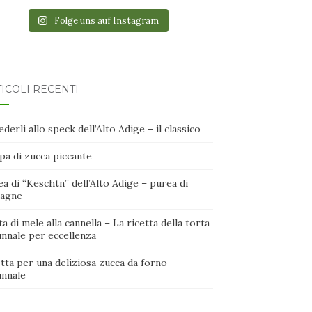
Folge uns auf Instagram
ICOLI RECENTI
derli allo speck dell’Alto Adige – il classico
pa di zucca piccante
a di “Keschtn” dell’Alto Adige – purea di
tagne
a di mele alla cannella – La ricetta della torta
unnale per eccellenza
tta per una deliziosa zucca da forno
unnale