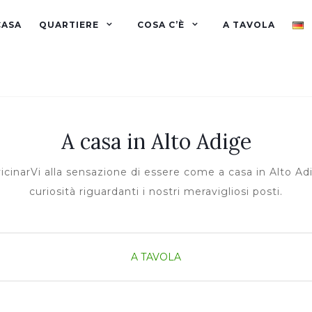
CASA
QUARTIERE
COSA C’È
A TAVOLA
A casa in Alto Adige
cinarVi alla sensazione di essere come a casa in Alto Adig
curiosità riguardanti i nostri meravigliosi posti.
A TAVOLA