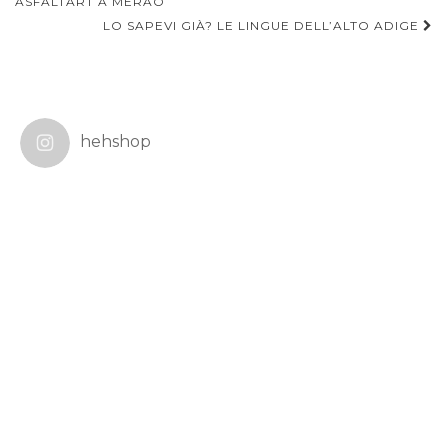
articoli
ASFALTART A MERAO
LO SAPEVI GIÀ? LE LINGUE DELL’ALTO ADIGE
hehshop