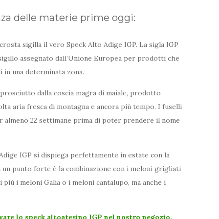
nza delle materie prime oggi:
crosta sigilla il vero Speck Alto Adige IGP. La sigla IGP
 sigillo assegnato dall’Unione Europea per prodotti che
 in una determinata zona.
prosciutto dalla coscia magra di maiale, prodotto
lta aria fresca di montagna e ancora più tempo. I fuselli
r almeno 22 settimane prima di poter prendere il nome
Adige IGP si dispiega perfettamente in estate con la
un punto forte è la combinazione con i meloni grigliati
i più i meloni Galia o i meloni cantalupo, ma anche i
are lo speck altoatesino IGP nel nostro negozio.