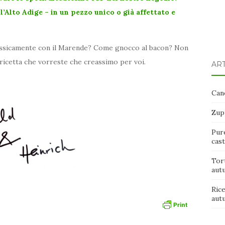
l’Alto Adige – in un pezzo unico o già affettato e
lassicamente con il Marende? Come gnocco al bacon? Non
a ricetta che vorreste che creassimo per voi.
ART
Cane
Zup
Pure
cas
Tort
aut
Rice
aut