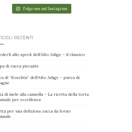
Folge uns auf Instagram
ICOLI RECENTI
derli allo speck dell’Alto Adige – il classico
pa di zucca piccante
a di “Keschtn” dell’Alto Adige – purea di
tagne
a di mele alla cannella – La ricetta della torta
unnale per eccellenza
tta per una deliziosa zucca da forno
unnale