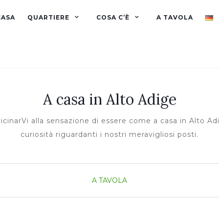
CASA
QUARTIERE
COSA C’È
A TAVOLA
A casa in Alto Adige
cinarVi alla sensazione di essere come a casa in Alto Adig
curiosità riguardanti i nostri meravigliosi posti.
A TAVOLA