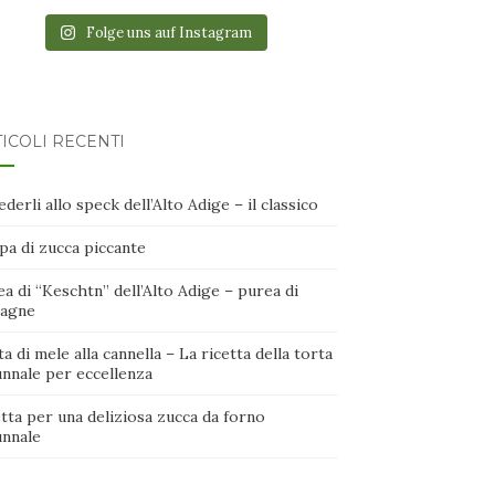
Folge uns auf Instagram
ICOLI RECENTI
derli allo speck dell’Alto Adige – il classico
pa di zucca piccante
a di “Keschtn” dell’Alto Adige – purea di
tagne
a di mele alla cannella – La ricetta della torta
unnale per eccellenza
tta per una deliziosa zucca da forno
unnale