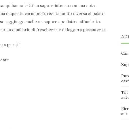
scampi hanno tutti un sapore intenso con una nota
a di queste carni però, risulta molto diversa al palato.
caso, aggiunge anche un sapore speziato e affumicato.
o un equilibrio di freschezza e di leggera piccantezza.
ART
isogno di:
Cane
mente
Zup
Pure
cas
Tort
aut
Rice
aut