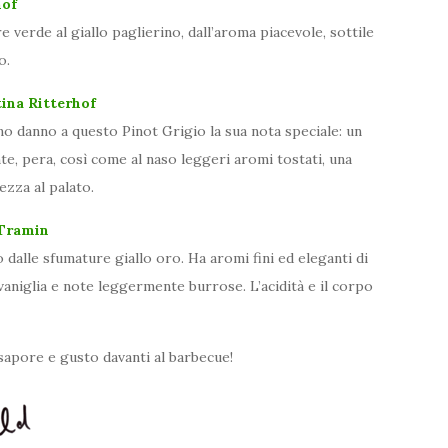
hof
 verde al giallo paglierino, dall’aroma piacevole, sottile
o.
ina Ritterhof
no danno a questo Pinot Grigio la sua nota speciale: un
nte, pera, così come al naso leggeri aromi tostati, una
ezza al palato.
 Tramin
 dalle sfumature giallo oro. Ha aromi fini ed eleganti di
i vaniglia e note leggermente burrose. L’acidità e il corpo
sapore e gusto davanti al barbecue!