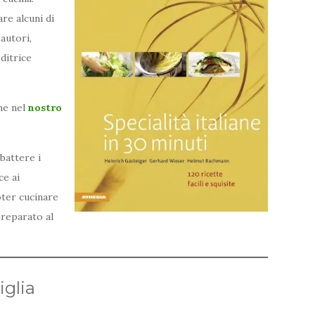
re alcuni di
 autori,
ditrice
che nel
nostro
 battere i
ce ai
oter cucinare
preparato al
iglia