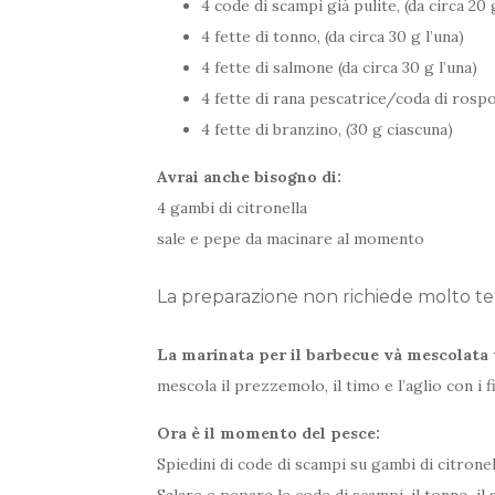
4 code di scampi già pulite, (da circa 20 
4 fette di tonno, (da circa 30 g l’una)
4 fette di salmone (da circa 30 g l’una)
4 fette di rana pescatrice/coda di rospo
4 fette di branzino, (30 g ciascuna)
Avrai anche bisogno di:
4 gambi di citronella
sale e pepe da macinare al momento
La preparazione non richiede molto 
La marinata per il barbecue và mescolata
mescola il prezzemolo, il timo e l’aglio con i fil
Ora è il momento del pesce:
Spiedini di code di scampi su gambi di citronel
Salare e pepare le code di scampi, il tonno, il