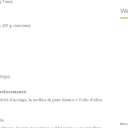
g l’una)
We
, (30 g ciascuna)
tempo
 velocemente:
etti d’acciuga, la mollica di pane bianco e l’olio d’oliva.
la.
Mete
 salmone, la rana pescatrice e il branzino e spennellare