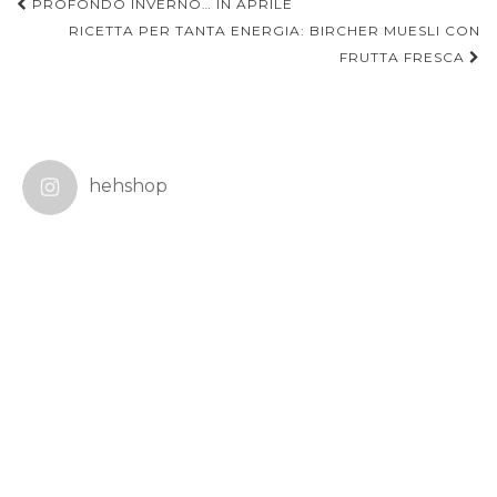
Navigazione
PROFONDO INVERNO… IN APRILE
articoli
RICETTA PER TANTA ENERGIA: BIRCHER MUESLI CON
FRUTTA FRESCA
hehshop