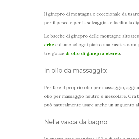
Il ginepro di montagna è eccezionale da usare
per il pesce e per la selvaggina e facilita la di
Le bacche di ginepro delle montagne altoate
erbe
e danno ad ogni piatto una rustica nota p
tre gocce
di olio di ginepro etereo
.
In olio da massaggio:
Per fare il proprio olio per massaggio, aggiu
olio per massaggio neutro e mescolare. Ora bas
può naturalmente usare anche un unguento al
Nella vasca da bagno:
In questo caso prendete 100 g di sale e mesco