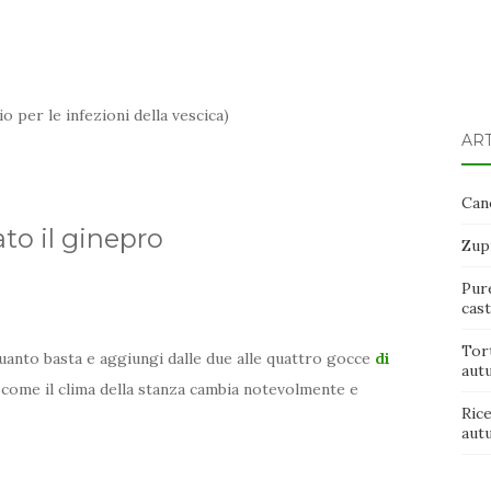
o per le infezioni della vescica)
ART
Cane
to il ginepro
Zup
Pure
cas
Tort
uanto basta e aggiungi dalle due alle quattro gocce
di
aut
come il clima della stanza cambia notevolmente e
Rice
aut