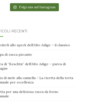
Folge uns auf Instagram
ICOLI RECENTI
derli allo speck dell’Alto Adige – il classico
pa di zucca piccante
a di “Keschtn” dell’Alto Adige – purea di
tagne
a di mele alla cannella – La ricetta della torta
unnale per eccellenza
tta per una deliziosa zucca da forno
unnale