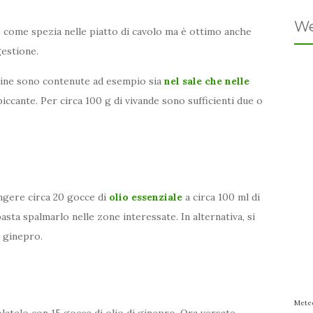
We
 come spezia nelle piatto di cavolo ma è ottimo anche
gestione.
sine sono contenute ad esempio sia
nel sale che nelle
iccante. Per circa 100 g di vivande sono sufficienti due o
ngere circa 20 gocce di
olio essenziale
a circa 100 ml di
ta spalmarlo nelle zone interessate. In alternativa, si
 ginepro.
Mete
latelo con 15 gocce di olio di ginepro. Ora versate