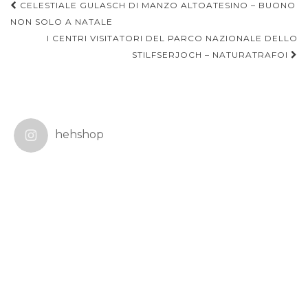
Navigazione
CELESTIALE GULASCH DI MANZO ALTOATESINO – BUONO
articoli
NON SOLO A NATALE
I CENTRI VISITATORI DEL PARCO NAZIONALE DELLO
STILFSERJOCH – NATURATRAFOI
hehshop