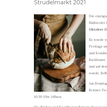
Strudelmarkt 2021
Die einziga
Südtiroler
Oktober
2
Es wurde wi
Freitags u
und Kondito
Backkunst.
und auf de
wurde. Selb
Am Sonntag
Brixner Do
10:30 Uhr öffnen.
Die Bäcker und Konditoren Brixens freuen sic