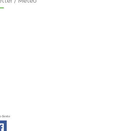
tter / Meteo
o Sesto