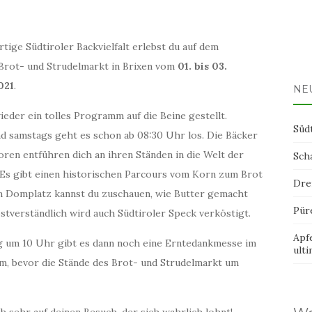
rtige Südtiroler Backvielfalt erlebst du auf dem
 Brot- und Strudelmarkt in Brixen vom
01. bis 03.
021
.
NE
eder ein tolles Programm auf die Beine gestellt.
Süd
nd samstags geht es schon ab 08:30 Uhr los. Die Bäcker
ren entführen dich an ihren Ständen in die Welt der
Sch
 Es gibt einen historischen Parcours vom Korn zum Brot
Dre
m Domplatz kannst du zuschauen, wie Butter gemacht
Pür
stverständlich wird auch Südtiroler Speck verköstigt.
Apf
 um 10 Uhr gibt es dann noch eine Erntedankmesse im
ult
m, bevor die Stände des Brot- und Strudelmarkt um
h sehr auf deinen Besuch, der sich wahrlich lohnt!