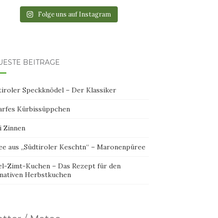
Folge uns auf Instagram
UESTE BEITRÄGE
tiroler Speckknödel – Der Klassiker
arfes Kürbissüppchen
i Zinnen
ee aus „Südtiroler Keschtn“ – Maronenpüree
el-Zimt-Kuchen – Das Rezept für den
imativen Herbstkuchen