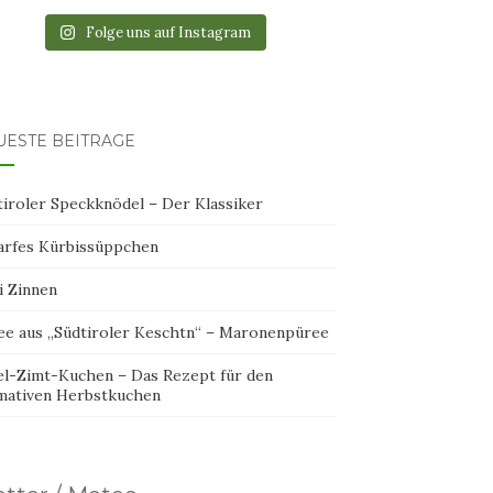
Folge uns auf Instagram
UESTE BEITRÄGE
tiroler Speckknödel – Der Klassiker
arfes Kürbissüppchen
i Zinnen
ee aus „Südtiroler Keschtn“ – Maronenpüree
el-Zimt-Kuchen – Das Rezept für den
imativen Herbstkuchen