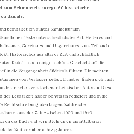
d zum Schmunzeln anregt. 60 historische
von damals.
and beinhaltet ein buntes Sammelsurium
kundlicher Texte unterschiedlichster Art: Heiteres und
haltsames, Gereimtes und Ungereimtes, zum Teil auch
lekt, Historisches aus älterer Zeit und schließlich –
uten Ende“ – noch einige „schöne Geschichten“, die
ief in die Vergangenheit Südtirols führen. Die meisten
 stammen vom Verfasser selbst. Daneben finden sich auch
 anderer, schon verstorbener heimischer Autoren. Diese
 der Lesbarkeit halber behutsam redigiert und in die
ge Rechtschreibung übertragen. Zahlreiche
tskarten aus der Zeit zwischen 1900 und 1940
rieren das Buch und vermitteln einen unmittelbaren
ck der Zeit vor über achtzig Jahren.