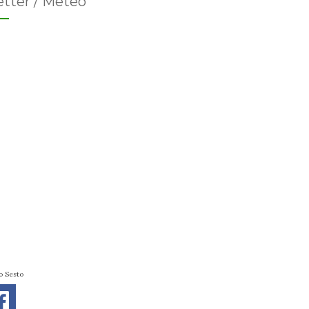
tter / Meteo
o Sesto