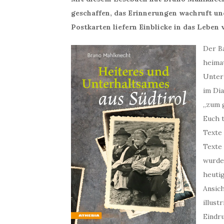
geschaffen, das Erinnerungen wachruft un
Postkarten liefern Einblicke in das Leben 
Der B
heimat
Unter
im Dia
„zum g
Euch t
Texte
Texte
wurden
heuti
Ansich
illust
Eindru