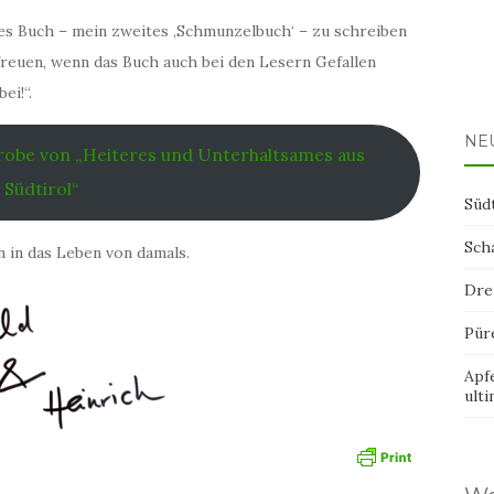
es Buch – mein zweites ‚Schmunzelbuch‘ – zu schreiben
 freuen, wenn das Buch auch bei den Lesern Gefallen
ei!“.
NE
probe von „Heiteres und Unterhaltsames aus
Südtirol“
Süd
Sch
 in das Leben von damals.
Dre
Pür
Apf
ult