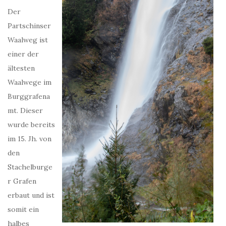
Der
Partschinser
Waalweg ist
einer der
ältesten
Waalwege im
Burggrafena
mt. Dieser
wurde bereits
im 15. Jh. von
den
Stachelburge
r Grafen
erbaut und ist
somit ein
halbes