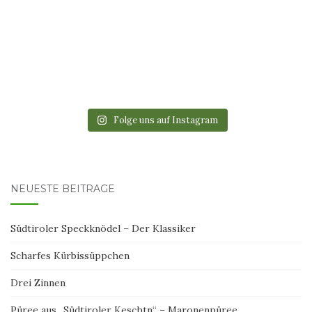
Folge uns auf Instagram
NEUESTE BEITRÄGE
Südtiroler Speckknödel – Der Klassiker
Scharfes Kürbissüppchen
Drei Zinnen
Püree aus „Südtiroler Keschtn“ – Maronenpüree