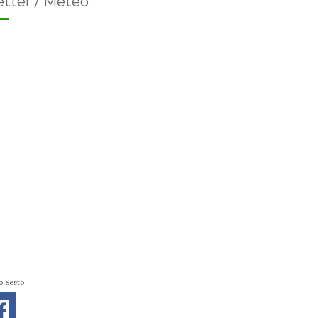
tter / Meteo
o Sesto