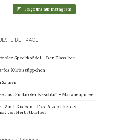
Folge uns auf Instagram
UESTE BEITRÄGE
tiroler Speckknödel – Der Klassiker
arfes Kürbissüppchen
i Zinnen
ee aus „Südtiroler Keschtn“ – Maronenpüree
el-Zimt-Kuchen – Das Rezept für den
imativen Herbstkuchen