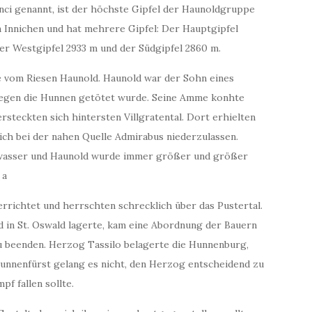
anci genannt
,
ist der höchste Gipfel der Haunoldgruppe
on Innichen und hat mehrere Gipfel: Der Hauptgipfel
er Westgipfel 2933 m und der Südgipfel 2860 m.
ie vom Riesen Haunold. Haunold war der Sohn eines
egen die Hunnen getötet wurde. Seine Amme konhte
steckten sich hintersten Villgratental. Dort erhielten
sich bei der nahen Quelle Admirabus niederzulassen.
wasser und Haunold wurde immer größer und größer
 a
rrichtet und herrschten schrecklich über das Pustertal.
d in St. Oswald lagerte, kam eine Abordnung der Bauern
zu beenden. Herzog Tassilo belagerte die Hunnenburg,
unnenfürst gelang es nicht, den Herzog entscheidend zu
f fallen sollte.