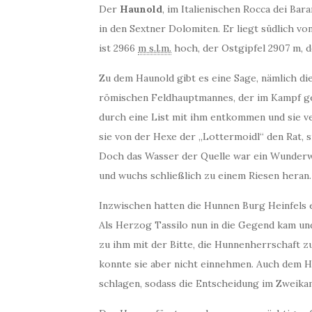
Der
Haunold
, im Italienischen Rocca dei Bar
in den Sextner Dolomiten. Er liegt südlich v
ist 2966
m s.l.m.
hoch, der Ostgipfel 2907 m, d
Zu dem Haunold gibt es eine Sage, nämlich d
römischen Feldhauptmannes, der im Kampf g
durch eine List mit ihm entkommen und sie ver
sie von der Hexe der „Lottermoidl“ den Rat, 
Doch das Wasser der Quelle war ein Wunder
und wuchs schließlich zu einem Riesen heran.
Inzwischen hatten die Hunnen Burg Heinfels e
Als Herzog Tassilo nun in die Gegend kam un
zu ihm mit der Bitte, die Hunnenherrschaft 
konnte sie aber nicht einnehmen. Auch dem H
schlagen, sodass die Entscheidung im Zweikamp