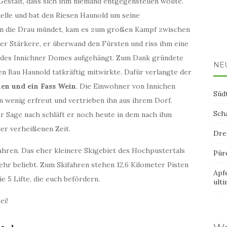
estalt, dass sich ihm niemand entgegenstellen wollte.
elle und bat den Riesen Haunold um seine
in die Drau mündet, kam es zum großen Kampf zwischen
r Stärkere, er überwand den Fürsten und riss ihm eine
m des Innichner Domes aufgehängt. Zum Dank gründete
NE
en Bau Haunold tatkräftig mitwirkte. Dafür verlangte der
nen und ein Fass Wein
. Die Einwohner von Innichen
Süd
 wenig erfreut und vertrieben ihn aus ihrem Dorf.
Sch
er Sage nach schläft er noch heute in dem nach ihm
er verheißenen Zeit.
Dre
ahren. Das eher kleinere Skigebiet des Hochpustertals
Pür
ehr beliebt. Zum Skifahren stehen 12,6 Kilometer Pisten
Apf
 5 Lifte, die euch befördern.
ult
ei!