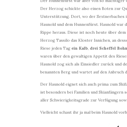
Der Hunnenfürst war aber von so mächtiger G
Der Herzog schickte also einen Boten zur Qu
Unterstützung. Dort, wo der Sextnerbaches 
Haunold und dem Hunnenfürst. Haunold war de
Rippe heraus. Diese ist noch heute über de
Herzog Tassilo das Kloster Innichen, an dess
Riese jeden Tag
ein Kalb
,
drei Scheffel Boh
waren über den gewaltigen Appetit des Riesen
Haunold zog sich als Einsiedler zurück und d
benannten Berg und wartet auf den Anbruch d
Der Haunold eignet sich auch prima zum Skif
ist besonders bei Familien und Skianfängern s
aller Schwierigkeitsgrade zur Verfügung sowie
Vielleicht schaut ihr ja mal beim Haunold vorb