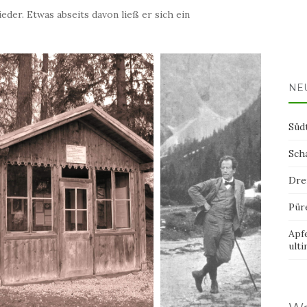
der. Etwas abseits davon ließ er sich ein
NE
Süd
Sch
Dre
Pür
Apf
ult