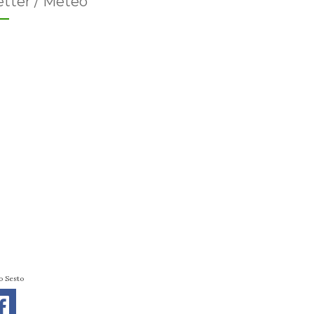
tter / Meteo
o Sesto