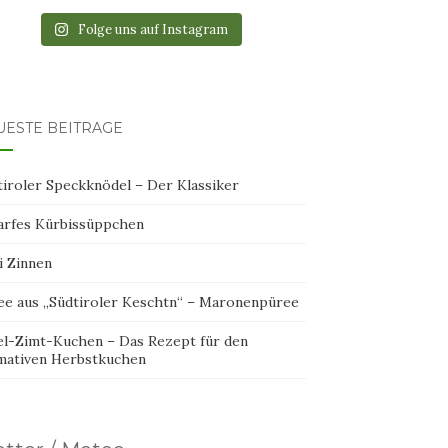
Folge uns auf Instagram
UESTE BEITRÄGE
tiroler Speckknödel – Der Klassiker
arfes Kürbissüppchen
i Zinnen
ee aus „Südtiroler Keschtn“ – Maronenpüree
el-Zimt-Kuchen – Das Rezept für den
imativen Herbstkuchen